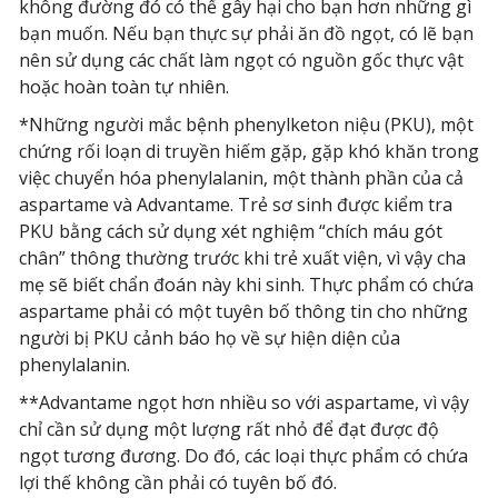
không đường đó có thể gây hại cho bạn hơn những gì
bạn muốn. Nếu bạn thực sự phải ăn đồ ngọt, có lẽ bạn
nên sử dụng các chất làm ngọt có nguồn gốc thực vật
hoặc hoàn toàn tự nhiên.
*Những người mắc bệnh phenylketon niệu (PKU), một
chứng rối loạn di truyền hiếm gặp, gặp khó khăn trong
việc chuyển hóa phenylalanin, một thành phần của cả
aspartame và Advantame. Trẻ sơ sinh được kiểm tra
PKU bằng cách sử dụng xét nghiệm “chích máu gót
chân” thông thường trước khi trẻ xuất viện, vì vậy cha
mẹ sẽ biết chẩn đoán này khi sinh. Thực phẩm có chứa
aspartame phải có một tuyên bố thông tin cho những
người bị PKU cảnh báo họ về sự hiện diện của
phenylalanin.
**Advantame ngọt hơn nhiều so với aspartame, vì vậy
chỉ cần sử dụng một lượng rất nhỏ để đạt được độ
ngọt tương đương. Do đó, các loại thực phẩm có chứa
lợi thế không cần phải có tuyên bố đó.