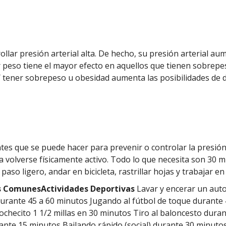
llar presión arterial alta. De hecho, su presión arterial a
er peso tiene el mayor efecto en aquellos que tienen sobrepe
 tener sobrepeso u obesidad aumenta las posibilidades de de
tes que se puede hacer para prevenir o controlar la presión 
volverse físicamente activo. Todo lo que necesita son 30 min
so ligero, andar en bicicleta, rastrillar hojas y trabajar en e
 ComunesActividades Deportivas
Lavar y encerar un auto
durante 45 a 60 minutos Jugando al fútbol de toque durante 
ochecito 1 1/2 millas en 30 minutos Tiro al baloncesto duran
urante 15 minutos Bailando rápido (social) durante 30 minut