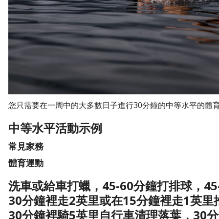
您只需要在一周中的大多數日子進行30分鐘的中等水平的體
中等水平活動示例
常見家務
體育運動
洗車或給車打蠟，45-60分鐘打排球，45
30分鐘裡走2英里或在15分鐘裡走1英里
30分鐘裡騎5英里自行車清理落葉，30分