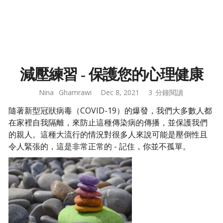
減壓練習 - 保護您的心理健康
Nina
Ghamrawi
Dec 8, 2021
3
分鐘閱讀
隨著新型冠狀病毒（COVID-19）的爆發，我們大多數人都
在家裡自我隔離，來防止這種傳染病的傳播，並保護我們
的親人。這種大流行的情況對很多人來說可能是壓倒性且
令人緊張的，這是非常正常的 - 記住，你並不孤單。