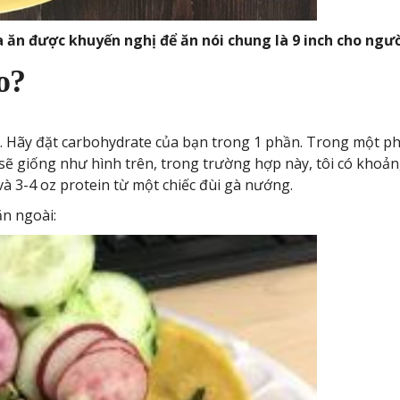
a ăn được khuyến nghị để ăn nói chung là 9 inch cho ngườ
o?
u. Hãy đặt carbohydrate của bạn trong 1 phần. Trong một ph
sẽ giống như hình trên, trong trường hợp này, tôi có khoảng 
 và 3-4 oz protein từ một chiếc đùi gà nướng.
ăn ngoài: