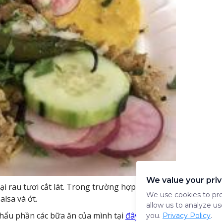
We value your pri
loại rau tươi cắt lát. Trong trường hợp này, có bốn bánh n
We use cookies to pro
alsa và ớt.
allow us to analyze us
khẩu phần các bữa ăn của mình tại
đây
you.
Privacy Policy
.