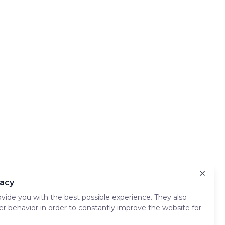
×
vacy
gô nhỏ 3 inch, xung quanh gà xé 4oz nướng và xung quanh
vide you with the best possible experience. They also
er behavior in order to constantly improve the website for