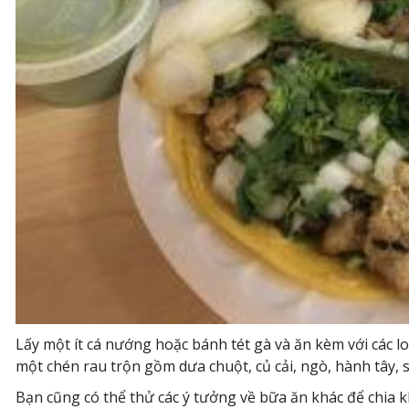
Lấy một ít cá nướng hoặc bánh tét gà và ăn kèm với các 
một chén rau trộn gồm dưa chuột, củ cải, ngò, hành tây, s
Bạn cũng có thể thử các ý tưởng về bữa ăn khác để chia 