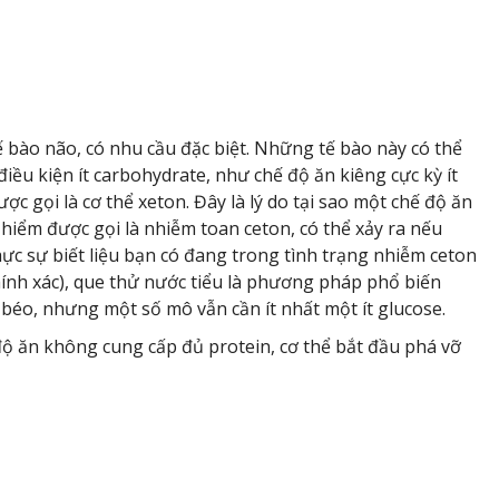
 bào não, có nhu cầu đặc biệt. Những tế bào này có thể
ều kiện ít carbohydrate, như chế độ ăn kiêng cực kỳ ít
ợc gọi là cơ thể xeton. Đây là lý do tại sao một chế độ ăn
 hiểm được gọi là nhiễm toan ceton, có thể xảy ra nếu
hực sự biết liệu bạn có đang trong tình trạng nhiễm ceton
ính xác), que thử nước tiểu là phương pháp phổ biến
 béo, nhưng một số mô vẫn cần ít nhất một ít glucose.
độ ăn không cung cấp đủ protein, cơ thể bắt đầu phá vỡ