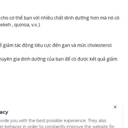
 cho cơ thể bạn với nhiều chất dinh dưỡng hơn mà nó có
keh , quinoa, v.v..)
 giảm tác động tiêu cực đến gan và mức cholesterol.
huyên gia dinh dưỡng của bạn để có được kết quả giảm
hì vẫn cần nghiên cứu thêm để xem nó có hiệu quả như
×
ân nhắc. Nó có thể giúp kiểm soát lượng đường và giảm
vacy
n toàn. Sau khi bắt đầu chế độ ăn ketogenic, bệnh nhân
vide you with the best possible experience. They also
ng phụ nào xuất hiện.
er behavior in order to constantly improve the website for