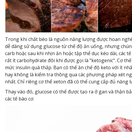
Trong khi chất béo là nguồn năng lượng được hoan nghênh
dễ dàng sử dụng glucose từ chế độ ăn uống, nhưng chúng k
carb hoặc sau khi nhịn ăn hoặc tập thể dục kéo dài, các tế
rất ít carbohydrate đôi khi được gọi là "ketogenic". Cơ 
mức insulin quá thấp. Bạn có thể ăn chế độ keto với ít nh
hay không là kiểm tra thông qua các phương pháp xét ng
nhất. Chỉ riêng cơ thể xeton đã có thể cung cấp đủ năng 
Thay vào đó, glucose có thể được tạo ra ở gan và thận bằ
các tế bào cơ.