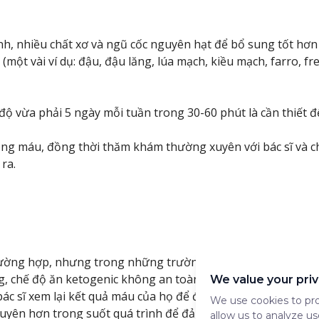
, nhiều chất xơ và ngũ cốc nguyên hạt để bổ sung tốt hơn
ột vài ví dụ: đậu, đậu lăng, lúa mạch, kiều mạch, farro, free
 vừa phải 5 ngày mỗi tuần trong 30-60 phút là cần thiết để
ong máu, đồng thời thăm khám thường xuyên với bác sĩ và c
ra.
rường hợp, nhưng trong những trường hợp có thể an toàn t
ng, chế độ ăn ketogenic không an toàn và không nên được c
We value your pri
c sĩ xem lại kết quả máu của họ để đảm bảo rằng bắt đầu a
We use cookies to pro
xuyên hơn trong suốt quá trình để đảm bảo không có tác dụ
allow us to analyze us