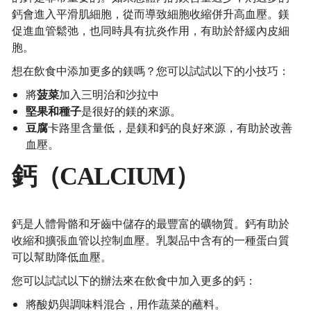
鈣會進入平滑肌細胞，從而導致細胞收縮併升高血壓。鎂
促進血管鬆弛，也同時具有抗炎作用，有助於舒緩內皮細
胞。
想在飲食中添加更多的鎂嗎？您可以試試以下的小技巧：
將
菠菜
加入三明治和沙拉中
堅果和種子
是很好的鎂的來源。
豆腐
卡路里含量低，是鎂和鈣的良好來源，有助於改善
血壓。
鈣（CALCIUM）
鈣是人體骨骼和牙齒中儲存的最豐富的礦物質。鈣有助於
收縮和擴張血管以控制血壓。乳製品中含有的一種蛋白質
可以幫助降低血壓。
您可以試試以下的辦法來在飲食中加入更多的鈣：
將酸奶與調味料混合，用作蔬菜的蘸料。