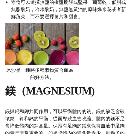
零食可以選擇無鹽的椒鹽脆餅或堅果，葡萄乾，低脂或
無脂酸奶，冷凍酸奶，無鹽無黃油的原味爆米花或者新
鮮蔬菜，而不要選擇薯片和甜食。
冰沙是一種將多種礦物質合而為一
的好方法。
鎂（MAGNESIUM)
鎂與鈣和鉀共同作用，可以平衡體內的鈉。鎂的缺乏會破
壞鈉，鉀和鈣的平衡，從而導致血管收縮。體內的鎂不足
會降低體內的鉀含量。保證有足夠的鎂來保持血液中足夠
的鉀是非常重要的。如果您體內的鎂含量過少，則過多的