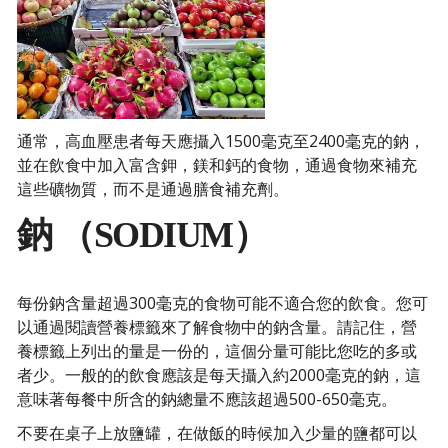
通常，高血壓患者每天應攝入1500毫克至2400毫克的鈉，
並在飲食中加入富含鉀，鎂和鈣的食物，通過食物來補充
這些礦物質，而不是通過膳食補充劑。
鈉 （SODIUM）
每份鈉含量超過300毫克的食物可能不適合您的飲食。您可
以通過閱讀營養標籤來了解食物中的鈉含量。請記住，營
養標籤上列出的量是一份的，這個分量可能比您吃的多或
者少。一般的的飲食應該是每天攝入約2000毫克的鈉，這
意味著每餐中所含的鈉總量不應該超過500-650毫克。
不要在桌子上放鹽罐，在做飯的時候加入少量的鹽都可以