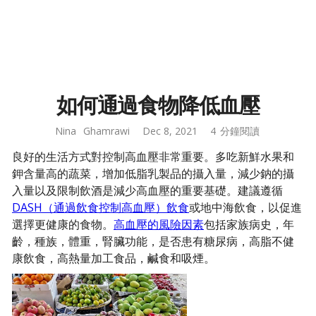
如何通過食物降低血壓
Nina
Ghamrawi
Dec 8, 2021
4
分鐘閱讀
良好的生活方式對控制高血壓非常重要。多吃新鮮水果和
鉀含量高的蔬菜，增加低脂乳製品的攝入量，減少鈉的攝
入量以及限制飲酒是減少高血壓的重要基礎。建議遵循
DASH（通過飲食控制高血壓）飲食
或地中海飲食，以促進
選擇更健康的食物。
高血壓的風險因素
包括家族病史，年
齡，種族，體重，腎臟功能，是否患有糖尿病，高脂不健
康飲食，高熱量加工食品，鹹食和吸煙。