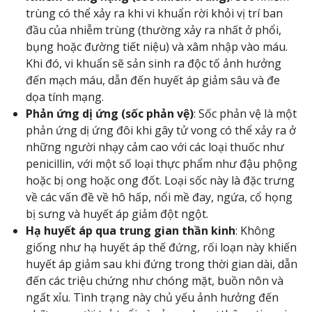
trùng có thể xảy ra khi vi khuẩn rời khỏi vị trí ban
đầu của nhiễm trùng (thường xảy ra nhất ở phổi,
bụng hoặc đường tiết niệu) và xâm nhập vào máu.
Khi đó, vi khuẩn sẽ sản sinh ra độc tố ảnh hưởng
đến mạch máu, dẫn đến huyết áp giảm sâu và đe
dọa tính mạng.
Phản ứng dị ứng (sốc phản vệ)
: Sốc phản vệ là một
phản ứng dị ứng đôi khi gây tử vong có thể xảy ra ở
những người nhạy cảm cao với các loại thuốc như
penicillin, với một số loại thực phẩm như đậu phộng
hoặc bị ong hoặc ong đốt. Loại sốc này là đặc trưng
về các vấn đề về hô hấp, nổi mề đay, ngứa, cổ họng
bị sưng và huyết áp giảm đột ngột.
Hạ huyết áp qua trung gian thần kinh
: Không
giống như hạ huyết áp thế đứng, rối loạn này khiến
huyết áp giảm sau khi đứng trong thời gian dài, dẫn
đến các triệu chứng như chóng mặt, buồn nôn và
ngất xỉu. Tình trạng này chủ yếu ảnh hưởng đến