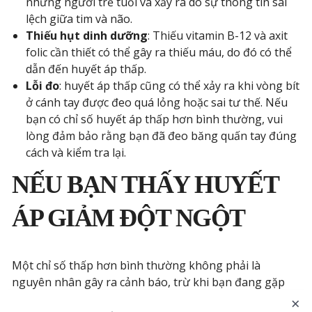
những người trẻ tuổi và xảy ra do sự thông tin sai
lệch giữa tim và não.
Thiếu hụt dinh dưỡng
: Thiếu vitamin B-12 và axit
folic cần thiết có thể gây ra thiếu máu, do đó có thể
dẫn đến huyết áp thấp.
Lỗi đo
: huyết áp thấp cũng có thể xảy ra khi vòng bít
ở cánh tay được đeo quá lỏng hoặc sai tư thế. Nếu
bạn có chỉ số huyết áp thấp hơn bình thường, vui
lòng đảm bảo rằng bạn đã đeo băng quấn tay đúng
cách và kiểm tra lại.
NẾU BẠN THẤY HUYẾT
ÁP GIẢM ĐỘT NGỘT
Một chỉ số thấp hơn bình thường không phải là
nguyên nhân gây ra cảnh báo, trừ khi bạn đang gặp
phải bất kỳ triệu chứng hoặc vấn đề nào khác. Nếu bạn
×