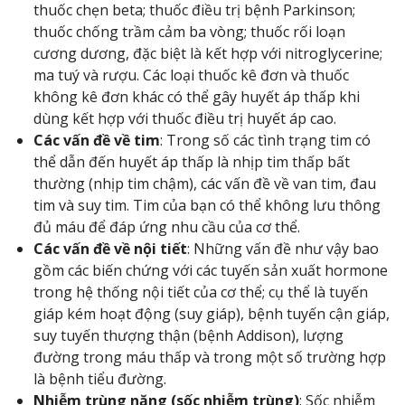
thuốc chẹn beta; thuốc điều trị bệnh Parkinson;
thuốc chống trầm cảm ba vòng; thuốc rối loạn
cương dương, đặc biệt là kết hợp với nitroglycerine;
ma tuý và rượu. Các loại thuốc kê đơn và thuốc
không kê đơn khác có thể gây huyết áp thấp khi
dùng kết hợp với thuốc điều trị huyết áp cao.
Các vấn đề về tim
: Trong số các tình trạng tim có
thể dẫn đến huyết áp thấp là nhịp tim thấp bất
thường (nhịp tim chậm), các vấn đề về van tim, đau
tim và suy tim. Tim của bạn có thể không lưu thông
đủ máu để đáp ứng nhu cầu của cơ thể.
Các vấn đề về nội tiết
: Những vấn đề như vậy bao
gồm các biến chứng với các tuyến sản xuất hormone
trong hệ thống nội tiết của cơ thể; cụ thể là tuyến
giáp kém hoạt động (suy giáp), bệnh tuyến cận giáp,
suy tuyến thượng thận (bệnh Addison), lượng
đường trong máu thấp và trong một số trường hợp
là bệnh tiểu đường.
Nhiễm trùng nặng (sốc nhiễm trùng)
: Sốc nhiễm