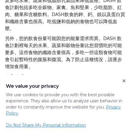
及多吃水果、蔬菜和低脂肪乳製品來降低血壓。DASH 飲
食計劃包括多吃全穀物、家禽、魚和堅果，少吃脂肪、紅
肉、糖果和含糖飲料。DASH飲食的鉀、鈣、鎂以及蛋白質
和纖維含量也很高。吃低鹽和低鈉的食物也可以降低血
壓。
另外，您的飲食份量可能因您的能量需求而異。DASH 飲
食計劃裡每天的水果、蔬菜和穀物份量比您習慣吃的可能
要多。這些食物的纖維含量很高，多吃一些這類食物可能
會引起暫時性的腹脹和腹瀉。為了防止這種情況，請逐步
增加食用量。
總結
×
We value your privacy
We use cookies to provide you with the best possible
定期監測血壓，戒菸，通過規律的運動和合理的膳食來管
experience. They also allow us to analyze user behavior in
理體重-- 這些都有助於降低患心髒病的風險。您也可以聯
order to constantly improve the website for you.
Privacy
Policy
.
繫您的營養師，制定個性化的飲食計劃。
Do Not Share My Personal Information