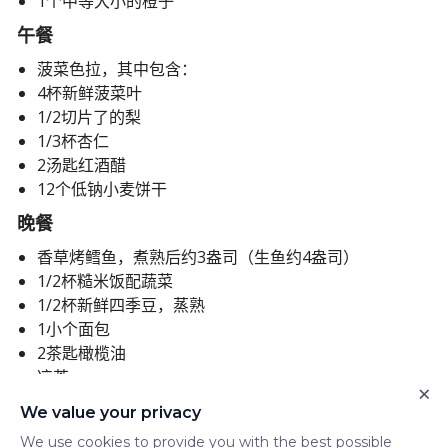
1个中等大小的橙子
午餐
菠菜色拉，其中包含：
4杯新鲜菠菜叶
1/2切片了的梨
1/3杯杏仁
2汤匙红酒醋
12个低钠小麦饼干
晚餐
香草烤鳕鱼，煮熟后约3盎司（生鱼约4盎司）
1/2杯糙米饭配蔬菜
1/2杯新鲜四季豆，蒸熟
1小个面包
2茶匙橄榄油
凉茶
×
大量研究表明，DASH饮食可以降低许多疾病的风险，包括
We value your privacy
某些癌症，中风，心脏病，心力衰竭，肾结石和糖尿病。
We use cookies to provide you with the best possible