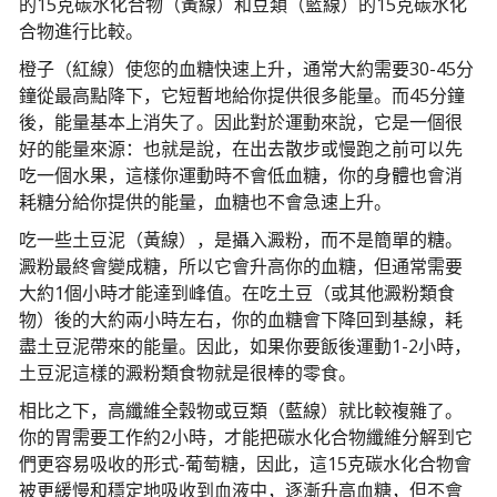
的15克碳水化合物（黃線）和豆類（藍線）的15克碳水化
合物進行比較。
橙子（紅線）使您的血糖快速上升，通常大約需要30-45分
鐘從最高點降下，它短暫地給你提供很多能量。而45分鐘
後，能量基本上消失了。因此對於運動來說，它是一個很
好的能量來源：也就是說，在出去散步或慢跑之前可以先
吃一個水果，這樣你運動時不會低血糖，你的身體也會消
耗糖分給你提供的能量，血糖也不會急速上升。
吃一些土豆泥（黃線），是攝入澱粉，而不是簡單的糖。
澱粉最終會變成糖，所以它會升高你的血糖，但通常需要
大約1個小時才能達到峰值。在吃土豆（或其他澱粉類食
物）後的大約兩小時左右，你的血糖會下降回到基線，耗
盡土豆泥帶來的能量。因此，如果你要飯後運動1-2小時，
土豆泥這樣的澱粉類食物就是很棒的零食。
相比之下，高纖維全穀物或豆類（藍線）就比較複雜了。
你的胃需要工作約2小時，才能把碳水化合物纖維分解到它
們更容易吸收的形式-葡萄糖，因此，這15克碳水化合物會
被更緩慢和穩定地吸收到血液中，逐漸升高血糖，但不會