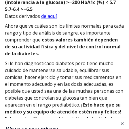
(intolerancia a la glucosa)
>=200
HbA1c (%)
< 5.7
5.7-6.4
>=6.5
Datos derivados
de aquí
.
Ahora que ve cuáles son los límites normales para cada
rango y tipo de análisis de sangre, es importante
comprender que
estos valores también dependen
de su actividad física y del nivel de control normal
de la diabetes.
Si le han diagnosticado diabetes pero tiene mucho
cuidado de mantenerse saludable, equilibrar sus
comidas, hacer ejercicio y tomar sus medicamentos en
el momento adecuado y en las dosis adecuadas, es
posible que usted sea una de las muchas personas con
diabetes que controlan su glucosa tan bien que
aparecen en el rango prediabético.
¡Esto hace que su
médico y su equipo de atención estén muy felices!
Esto no significa que esté revirtiendo la diabetes,
×
por lo que no debe comenzar a comer lo que quiera.
We value your privacy