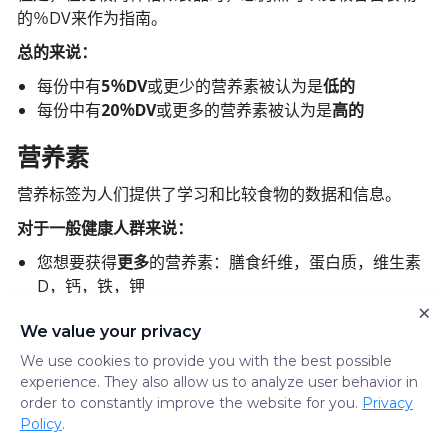
的％DV来作为指南。
总的来说：
每份中有
5％DV
或更少的营养素被认为是
低的
每份中有
20％DV
或更多的营养素被认为是
高的
营养素
营养标签为人们提供了学习和比较食物的数据和信息。
对于一般健康人群来说：
您想要获得
更多
的营养素：膳食纤维，蛋白质，维生素
D，钙，铁，钾
×
您想要
减少
摄入的营养素：总脂肪，饱和脂肪，反式脂
We value your privacy
肪，胆固醇，钠，糖，添加糖
We use cookies to provide you with the best possible
您可以通过Unified Care手机应用程序与您的营养师交谈，
experience. They also allow us to analyze user behavior in
根据您的健康状况来了解您需要更多注意的营养素。
order to constantly improve the website for you.
Privacy
有关营养标签的更多信息：单击
此处
。
Policy
.