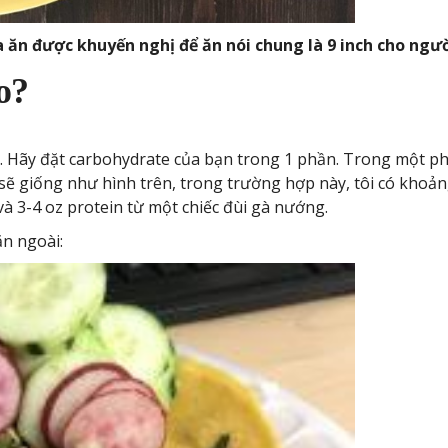
a ăn được khuyến nghị để ăn nói chung là 9 inch cho ngườ
o?
u. Hãy đặt carbohydrate của bạn trong 1 phần. Trong một ph
sẽ giống như hình trên, trong trường hợp này, tôi có khoảng 
 và 3-4 oz protein từ một chiếc đùi gà nướng.
ăn ngoài: