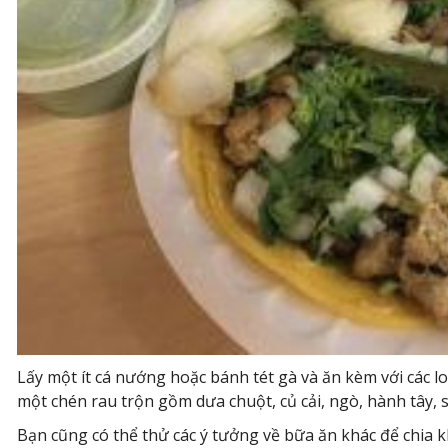
Lấy một ít cá nướng hoặc bánh tét gà và ăn kèm với các 
một chén rau trộn gồm dưa chuột, củ cải, ngò, hành tây, s
Bạn cũng có thể thử các ý tưởng về bữa ăn khác để chia 