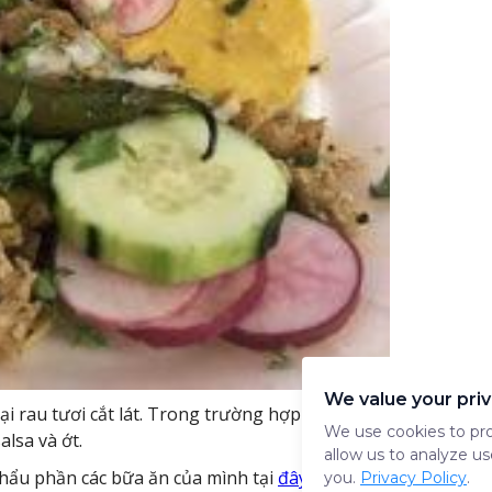
We value your pri
loại rau tươi cắt lát. Trong trường hợp này, có bốn bánh n
We use cookies to pro
alsa và ớt.
allow us to analyze us
khẩu phần các bữa ăn của mình tại
đây
you.
Privacy Policy
.