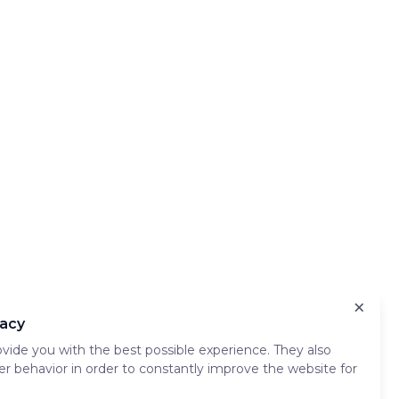
×
vacy
gô nhỏ 3 inch, xung quanh gà xé 4oz nướng và xung quanh
vide you with the best possible experience. They also
er behavior in order to constantly improve the website for