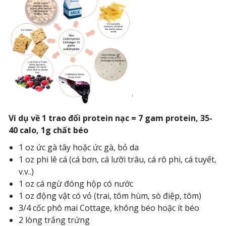
Ví dụ về 1 trao đổi protein nạc = 7 gam protein, 35-
40 calo, 1g chất béo
1 oz ức gà tây hoặc ức gà, bỏ da
1 oz phi lê cá (cá bơn, cá lưỡi trâu, cá rô phi, cá tuyết,
v.v..)
1 oz cá ngừ đóng hộp có nước
1 oz động vật có vỏ (trai, tôm hùm, sò điệp, tôm)
3/4 cốc phô mai Cottage, không béo hoặc ít béo
2 lòng trắng trứng