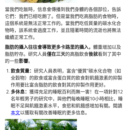
當我們吃飯時，信息會傳播到我們身體的各個部位，告訴
它們：我們已經吃飽了。但是當我們吃高脂肪的食物時，
這個系統是無法正常工作的。當我們吃低質量的碳水化合
物時，該系統會過度工作，並且隨著時間的流逝也將無法
繼續正常工作。
脂肪的攝入往往會導致更多卡路里的攝入，
體重增加以及
脂肪貯存。研究人員
僅在三天
的高脂飲食
後就
看到了其中
的一些
影響
。
飲食質量：
研究人員表明，富含“優質”碳水化合物（如
全穀物）的飲食或富含蛋白質的飲食對飢餓激素的抑製
作用要比富含脂肪的飲食對其的抑製作用更好。
多休息：
獲得充足的睡眠百利而無一害！在一項針對12
名年輕男子的研究中，與他們每晚睡眠10小時相比，睡
眠不足與飢餓激素水平，食慾和飢餓感增加有關。閱讀
本文
以獲取有關改善睡眠的更多信息。