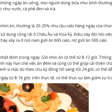
ào những ngày ăn uống, mọi người dùng bữa như bình thườn
o như nước, cà phê đen và trà.
 nhịn ăn, thường là 20-25% nhu cầu calo hàng ngày của chúng
c sử dụng rộng rãi ở Châu Âu và Hoa Kỳ. Điều này đòi hỏi v
hay xảy ra ở nơi nam giới ăn 600 calo, nữ giới ăn 500 calo.
ờ nhất định trong ngày. Giờ nhịn ăn có thể từ 8-12 giờ. Th
h này hạn chế việc ăn đêm và cũng có thể giúp cải thiện chấ
ành vi mặc dù theo chu kỳ đồng hồ sáng-tối 24 giờ, có thể dẫ
gày từ 8-16 giờ, trên thực tế, có thể thực sự làm giảm sự tra