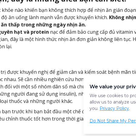
c khỏe nào khiến bạn không thích hợp để nhịn ăn gián đoạn
hế độ ăn uống lành mạnh vẫn được khuyến khích.
Không nhịn
 ăn thấp trong những ngày nhịn ăn.
guyên hạt và protein
nạc để đảm bảo cung cấp đủ vitamin v
an, đây là một hình thức nhịn ăn đơn giản không liên tục. H
n lại.
rị được khuyến nghị để giảm cân và kiểm soát bệnh mãn tính
c nhau. Sẽ cần nhiều nghiên cứu hơn để xác định xem nó th
ích đối với một số nhóm dân số mà chúng ta chưa biết về n
We value your pri
ững người đang sử dụng insulin), những người bị rối loạn 
We use cookies to pro
loại thuốc và những người khác.
allow us to analyze us
you.
Privacy Policy
.
a bạn trước khi bạn bắt đầu một chế độ ăn kiêng như thế n
điều chỉnh thuốc tốt hơn trong thời gian nhịn ăn.
Do Not Share My Pers