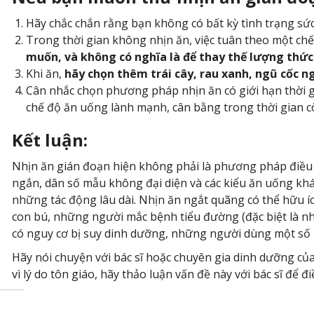
Hãy chắc chắn rằng bạn không có bất kỳ tình trạng sứ
Trong thời gian không nhịn ăn, việc tuân theo một c
muốn, và không có nghĩa là để thay thế lượng thức
Khi ăn,
hãy chọn thêm trái cây, rau xanh, ngũ cốc n
Cân nhắc chọn phương pháp nhịn ăn có giới hạn thời gi
chế độ ăn uống lành mạnh, cân bằng trong thời gian cò
Kết luận:
Nhịn ăn gián đoạn hiện không phải là phương pháp điều t
ngắn, dân số mẫu không đại diện và các kiểu ăn uống khá
những tác động lâu dài. Nhịn ăn ngắt quãng có thể hữu 
con bú, những người mắc bệnh tiểu đường (đặc biệt là nh
có nguy cơ bị suy dinh dưỡng, những người dùng một số 
Hãy nói chuyện với bác sĩ hoặc chuyên gia dinh dưỡng củ
vì lý do tôn giáo, hãy thảo luận vấn đề này với bác sĩ để 