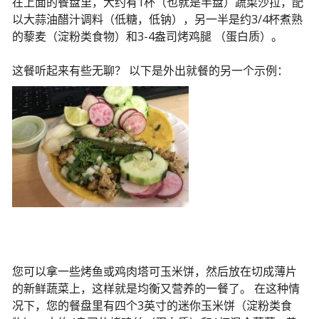
在上面的餐盘里，大约有1杯（也就是半盘）蔬菜沙拉，配
以大蒜油醋汁调料（低糖，低钠），另一半是约3/4杯煮熟
的藜麦（淀粉类食物）和3-4盎司烤鸡腿 （蛋白质）。
这餐听起来有些无聊？ 以下是外出就餐的另一个示例：
您可以拿一些烤鱼或鸡肉塔可玉米饼，然后放在切成薄片
的新鲜蔬菜上，这样就是均衡又营养的一餐了。 在这种情
况下，您的餐盘里有四个3英寸的迷你玉米饼（淀粉类食