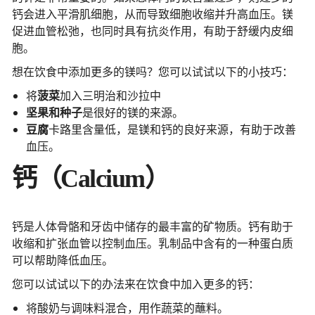
钙会进入平滑肌细胞，从而导致细胞收缩并升高血压。镁
促进血管松弛，也同时具有抗炎作用，有助于舒缓内皮细
胞。
想在饮食中添加更多的镁吗？您可以试试以下的小技巧：
将
菠菜
加入三明治和沙拉中
坚果和种子
是很好的镁的来源。
豆腐
卡路里含量低，是镁和钙的良好来源，有助于改善
血压。
钙（Calcium）
钙是人体骨骼和牙齿中储存的最丰富的矿物质。钙有助于
收缩和扩张血管以控制血压。乳制品中含有的一种蛋白质
可以帮助降低血压。
您可以试试以下的办法来在饮食中加入更多的钙：
将酸奶与调味料混合，用作蔬菜的蘸料。