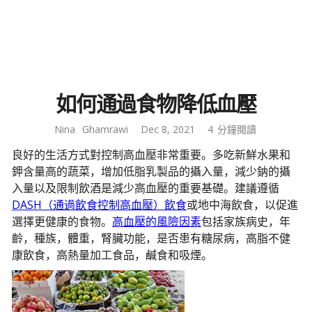
如何通過食物降低血壓
Nina
Ghamrawi
Dec 8, 2021
4
分鐘閱讀
良好的生活方式對控制高血壓非常重要。多吃新鮮水果和
鉀含量高的蔬菜，增加低脂乳製品的攝入量，減少鈉的攝
入量以及限制飲酒是減少高血壓的重要基礎。建議遵循
DASH（通過飲食控制高血壓）飲食
或地中海飲食，以促進
選擇更健康的食物。
高血壓的風險因素
包括家族病史，年
齡，種族，體重，腎臟功能，是否患有糖尿病，高脂不健
康飲食，高熱量加工食品，鹹食和吸煙。