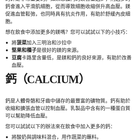
鈣會進入平滑肌細胞，從而導致細胞收縮併升高血壓。鎂
促進血管鬆弛，也同時具有抗炎作用，有助於舒緩內皮細
胞。
想在飲食中添加更多的鎂嗎？您可以試試以下的小技巧：
將
菠菜
加入三明治和沙拉中
堅果和種子
是很好的鎂的來源。
豆腐
卡路里含量低，是鎂和鈣的良好來源，有助於改善
血壓。
鈣（CALCIUM）
鈣是人體骨骼和牙齒中儲存的最豐富的礦物質。鈣有助於
收縮和擴張血管以控制血壓。乳製品中含有的一種蛋白質
可以幫助降低血壓。
您可以試試以下的辦法來在飲食中加入更多的鈣：
將酸奶與調味料混合，用作蔬菜的蘸料。