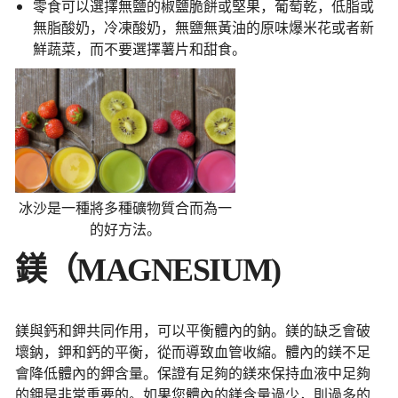
零食可以選擇無鹽的椒鹽脆餅或堅果，葡萄乾，低脂或
無脂酸奶，冷凍酸奶，無鹽無黃油的原味爆米花或者新
鮮蔬菜，而不要選擇薯片和甜食。
冰沙是一種將多種礦物質合而為一
的好方法。
鎂（MAGNESIUM)
鎂與鈣和鉀共同作用，可以平衡體內的鈉。鎂的缺乏會破
壞鈉，鉀和鈣的平衡，從而導致血管收縮。體內的鎂不足
會降低體內的鉀含量。保證有足夠的鎂來保持血液中足夠
的鉀是非常重要的。如果您體內的鎂含量過少，則過多的