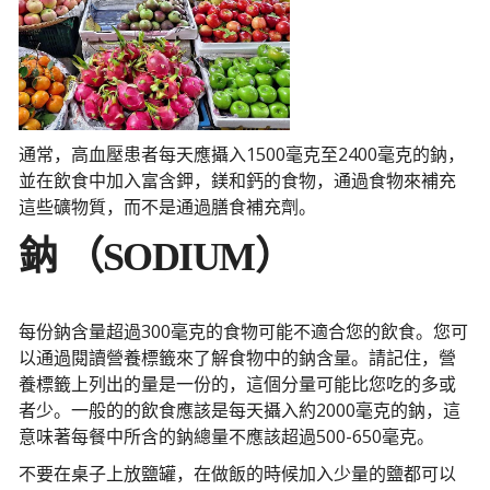
通常，高血壓患者每天應攝入1500毫克至2400毫克的鈉，
並在飲食中加入富含鉀，鎂和鈣的食物，通過食物來補充
這些礦物質，而不是通過膳食補充劑。
鈉 （SODIUM）
每份鈉含量超過300毫克的食物可能不適合您的飲食。您可
以通過閱讀營養標籤來了解食物中的鈉含量。請記住，營
養標籤上列出的量是一份的，這個分量可能比您吃的多或
者少。一般的的飲食應該是每天攝入約2000毫克的鈉，這
意味著每餐中所含的鈉總量不應該超過500-650毫克。
不要在桌子上放鹽罐，在做飯的時候加入少量的鹽都可以