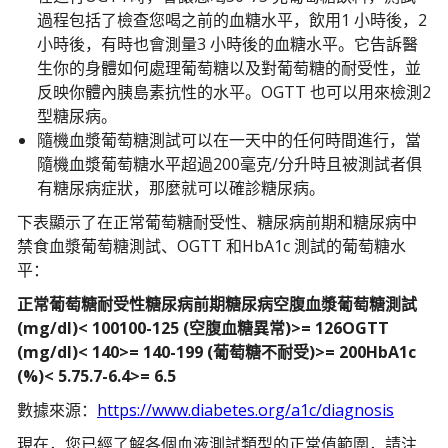
過程包括了檢查您喝之前的血糖水平，飲用1 小時後，2
小時後，有時也會測量3 小時後的血糖水平。它告訴醫
生你的身體如何處理葡萄糖以及對葡萄糖的耐受性，並
反映你體內胰島素抗性的水平。OGTT 也可以用來檢測2
型糖尿病。
隨機血漿葡萄糖測試可以在一天中的任何時間進行，當
隨機血漿葡萄糖水平超過200毫克/分升時且被測試者俱
有糖尿病症狀，那麼就可以確診糖尿病。
下表顯示了在正常葡萄糖耐受性、糖尿病前期和糖尿病中
禁食血漿葡萄糖測試、OGTT 和HbA1c 測試的葡萄糖水
平：
正常葡萄糖耐受性糖尿病前期糖尿病空腹血漿葡萄糖測試
(mg/dl)< 100100-125 (空腹血糖異常)>= 126OGTT
(mg/dl)< 140>= 140-199 (葡萄糖不耐受)>= 200HbA1c
(%)< 5.75.7-6.4>= 6.5
數據來源：
https://www.diabetes.org/a1c/diagnosis
現在，您已經了解各個血液測試類型的正常值範圍，請注