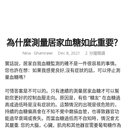
為什麼測量居家血糖如此重要？
Nina
Ghamrawi
Dec 8, 2021
2
分鐘閱讀
實話說，居家自我血糖監測的確不是一件很容易的事情。
您也許在想：如果我感覺良好,沒有症狀的話，可以停止測
量血糖嗎？
可惜答案是不可以的。只有連續的測量居家血糖才可以幫
助您更好的控制血壓走向。原因是，有些 “糖友” 在血糖過
高或過低時是沒有症狀的。這類情況的出現是很危險的，
持續的血糖偏高會在不知不覺中磨損血管，也導致器官功
能過早衰竭或喪失。而當血糖過低而不自知時，情況會尤
其嚴重. 您的大腦，心臟，肌肉和其他器官需要葡萄糖作為