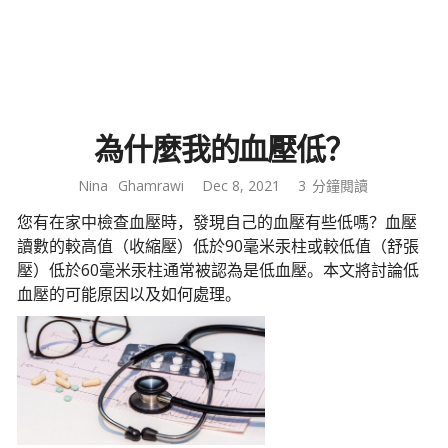
為什麼我的血壓低？
Nina
Ghamrawi
Dec 8, 2021
3
分鐘閱讀
您有在家中檢查血壓時，發現自己的血壓有些低嗎？血壓
讀數的較高值（收縮壓）低於90毫米汞柱或較低值（舒張
壓）低於60毫米汞柱通常被認為是低血壓。本文將討論低
血壓的可能原因以及如何處理。