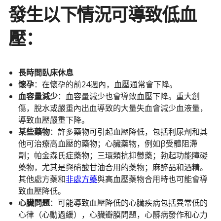
發生以下情況可導致低血
壓：
長時間臥床休息
懷孕
：在懷孕的前24週內，血壓通常會下降。
血容量減少
：血容量減少也會導致血壓下降。重大創
傷，脫水或嚴重內出血導致的大量失血會減少血液量，
導致血壓嚴重下降。
某些藥物
：許多藥物可引起血壓降低，包括利尿劑和其
他可治療高血壓的藥物；心臟藥物，例如β受體阻滯
劑；帕金森氏症藥物；三環類抗抑鬱藥；勃起功能障礙
藥物，尤其是與硝酸甘油合用的藥物；麻醉品和酒精。
其他處方藥和
非處方藥
與高血壓藥物合用時也可能會導
致血壓降低。
心臟問題
：可能導致血壓降低的心臟疾病包括異常低的
心律（心動過緩），心臟瓣膜問題，心髒病發作和心力