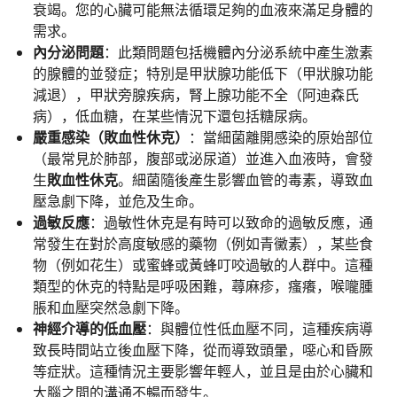
衰竭。您的心臟可能無法循環足夠的血液來滿足身體的
需求。
內分泌問題
：此類問題包括機體內分泌系統中產生激素
的腺體的並發症；特別是甲狀腺功能低下（甲狀腺功能
減退），甲狀旁腺疾病，腎上腺功能不全（阿迪森氏
病），低血糖，在某些情況下還包括糖尿病。
嚴重感染（敗血性休克）
：當細菌離開感染的原始部位
（最常見於肺部，腹部或泌尿道）並進入血液時，會發
生
敗血性休克
。細菌隨後產生影響血管的毒素，導致血
壓急劇下降，並危及生命。
過敏反應
：過敏性休克是有時可以致命的過敏反應，通
常發生在對於高度敏感的藥物（例如青黴素），某些食
物（例如花生）或蜜蜂或黃蜂叮咬過敏的人群中。這種
類型的休克的特點是呼吸困難，蕁麻疹，瘙癢，喉嚨腫
脹和血壓突然急劇下降。
神經介導的低血壓
：與體位性低血壓不同，這種疾病導
致長時間站立後血壓下降，從而導致頭暈，噁心和昏厥
等症狀。這種情況主要影響年輕人，並且是由於心臟和
大腦之間的溝通不暢而發生。