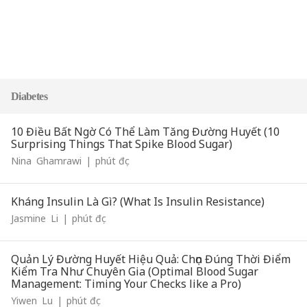
Diabetes
10 Điều Bất Ngờ Có Thể Làm Tăng Đường Huyết (10
Surprising Things That Spike Blood Sugar)
Nina
Ghamrawi
|
phút đọc
Kháng Insulin Là Gì? (What Is Insulin Resistance)
Jasmine
Li
|
phút đọc
Quản Lý Đường Huyết Hiệu Quả: Chọn Đúng Thời Điểm
Kiểm Tra Như Chuyên Gia (Optimal Blood Sugar
Management: Timing Your Checks like a Pro)
Yiwen
Lu
|
phút đọc