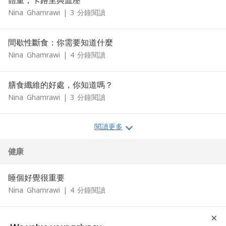
體重，卡路里與血壓
Nina
Ghamrawi
|
3
分鐘閱讀
間歇性斷食：你需要知道什麼
Nina
Ghamrawi
|
4
分鐘閱讀
膳食纖維的好處，你知道嗎？
Nina
Ghamrawi
|
3
分鐘閱讀
閱讀更多
健康
睡個好覺很重要
Nina
Ghamrawi
|
4
分鐘閱讀
×
減壓練習 - 保護您的心理健康