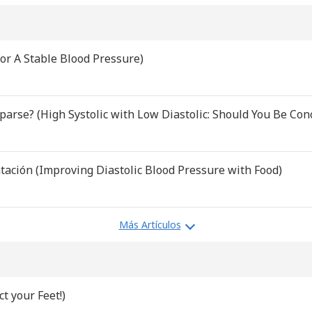
For A Stable Blood Pressure)
cuparse? (High Systolic with Low Diastolic: Should You Be Co
ntación (Improving Diastolic Blood Pressure with Food)
Más Artículos
t your Feet!)