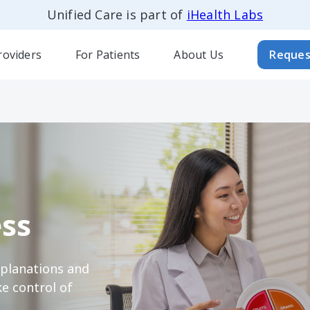
Unified Care is part of
iHealth Labs
roviders
For Patients
About Us
Reques
ss
xplanations and
e control of