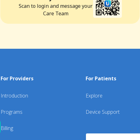
Scan to login and message your
Care Team
For Providers
For Patients
Introduction
Explore
Programs
Device Support
Billing