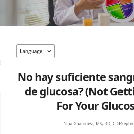
Language
No hay suficiente sang
de glucosa? (Not Get
For Your Gluco
Nina Ghamrawi, MS, RD, CDE
Septe