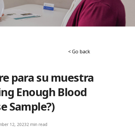
< Go back
re para su muestra
ting Enough Blood
se Sample?)
mber 12, 2023
2