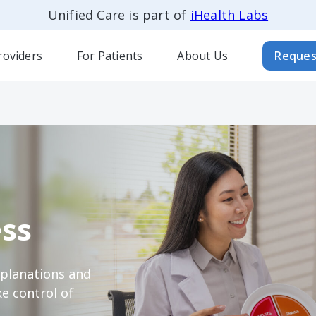
Unified Care is part of
iHealth Labs
roviders
For Patients
About Us
Reques
ss
xplanations and
e control of