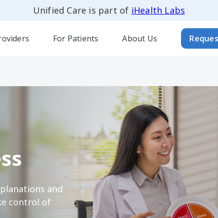
Unified Care is part of
iHealth Labs
roviders
For Patients
About Us
Reques
ss
xplanations and
e control of