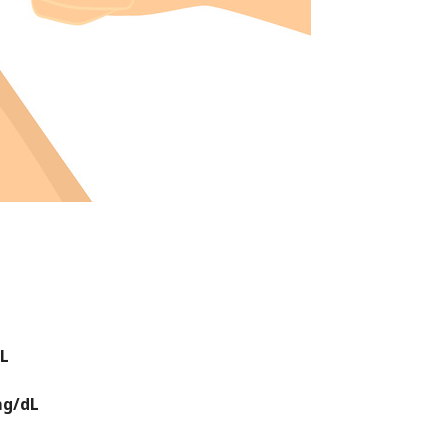
L
mg/dL