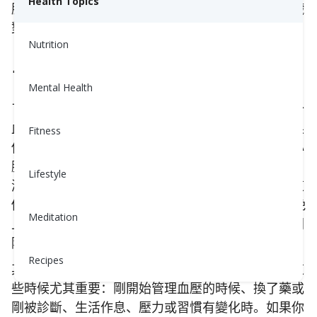
Health Topics
脈壁施加的壓力；而舒張壓則表示在心跳之間，心臟
對動脈壁施加的壓力。
Nutrition
了解你的基準血壓值
Mental Health
了解你的血壓對掌握自身健康狀況至關重要。但由於
血壓波動較大，每週或每月只量幾次通常不夠。如果
Fitness
你的血壓較為穩定，或你太忙無法頻繁測量，美國心
臟協會建議建立一個「基準值」，即至少 12 次血壓
Lifestyle
測量的平均值，用來估算你當前的真實血壓水平。這
個基準值的建立方法是：連續至少 3 天，在早上和晚
Meditation
上各測量一次血壓；每次測量要測兩次，兩次之間間
隔不超過 1 分鐘。
Recipes
其實你隨時都可以建立自己的血壓基準值，但以下這
些時候尤其重要：剛開始管理血壓的時候、換了藥或
剛被診斷、生活作息、壓力或習慣有變化時。如果你