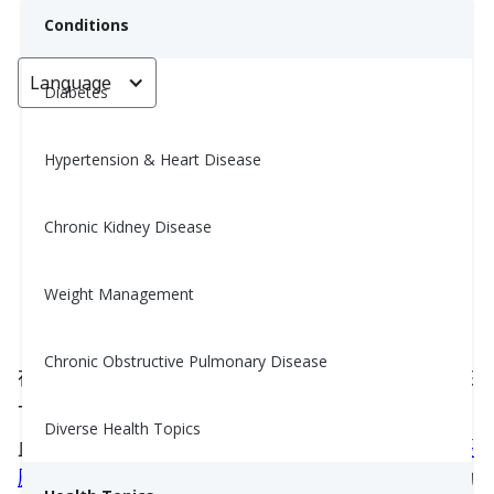
Conditions
Language
< Go back
Diabetes
Hypertension & Heart Disease
讀懂你的血壓數字 (Have High
Blood Pressure? Know Your
Chronic Kidney Disease
Numbers!)
Weight Management
Nina Ghamrawi, MS, RD, CDE
June 5, 2025
Chronic Obstructive Pulmonary Disease
在家量血壓卻看不懂結果？你的血壓到底正常嗎？來
一起了解血壓範圍吧！
Diverse Health Topics
血壓讀數包含兩個數字：
收縮壓
（上方數字）和
舒張
壓
（下方數字）。收縮壓表示每次心臟跳動時，對動