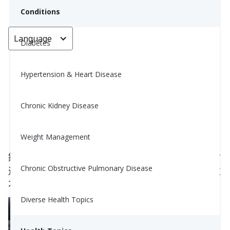
Conditions
Language
< Go back
Diabetes
Hypertension & Heart Disease
適合高血壓患者的運動 (Staying
Active with Hypertension)
Chronic Kidney Disease
Nina Ghamrawi, MS, RD, CDE
Weight Management
September 29, 2022
鍛煉身體是預防或控制高血壓最重要的事情之一。它
Chronic Obstructive Pulmonary Disease
還有助於減少患心髒病的風險。經常鍛煉身體其實並
不難哦！
Diverse Health Topics