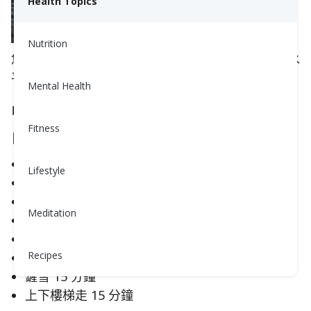
Health Topics
Nutrition
您只需要在一周中的大多數日子進行30分鐘的中等水
平的體育活動。
Mental Health
中等強度身體活動範例
Fitness
日常家務：
洗車和打蠟 45–60 分鐘
Lifestyle
擦窗戶或拖地 45–60 分鐘
園藝 30–45 分鐘
Meditation
自行推輪椅 30–40 分鐘
推嬰兒車 1.5 英里（約2.4公里），用時 30 分鐘
Recipes
掃落葉 30 分鐘
鏟雪 15 分鐘
上下樓梯走 15 分鐘