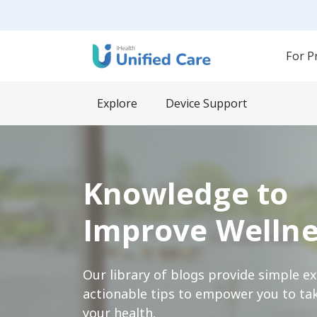
For P
Explore
Device Support
Knowledge to
Improve Wellne
Our library of blogs provide simple e
actionable tips to empower you to tak
your health.