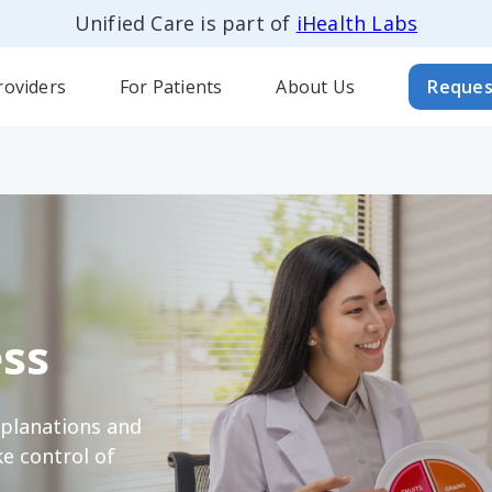
Unified Care is part of
iHealth Labs
roviders
For Patients
About Us
Reques
ss
xplanations and
e control of