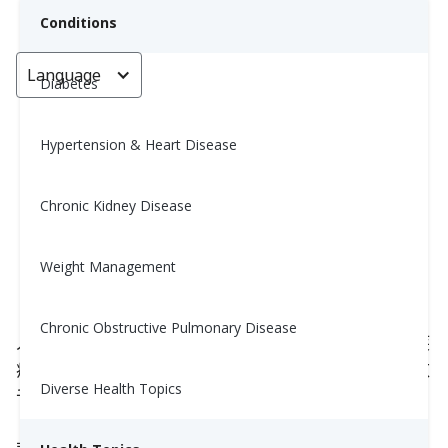
Conditions
Language
< Go back
Diabetes
Hypertension & Heart Disease
那“含淀粉”的蔬菜怎么办？(What
About the “Starchy”
Chronic Kidney Disease
Vegetables?)
Weight Management
Grace Aguirre, MS, RD
September 15, 2025
Chronic Obstructive Pulmonary Disease
人们常说的确实没错！蔬菜非常重要。它们富含抗疾
病的成分，包括膳食纤维、维生素、矿物质，以及数
Diverse Health Topics
千种强大的植物化学物质。事实上，美国农业部
（USDA）指出，成年人平均每天需要摄入 3-5 cup