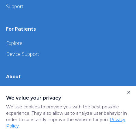
Support
For Patients
Explore
Device Support
About
×
About Us
We value your privacy
iHealth
We use cookies to provide you with the best possible
experience. They also allow us to analyze user behavior in
order to constantly improve the website for you.
Privacy
Privacy
Terms
Trust
Do not sell or share my
Policy
.
Policy
of Use
Center
personal information