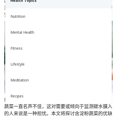
蔬菜，才能预防或管理慢性疾病！这个建议包括“含
Health Topics
淀粉”和“非淀粉”蔬菜的多样化组合，以满足你所有的
营养需求。
Nutrition
Mental Health
Fitness
Lifestyle
Meditation
Recipes
由于淀粉是一种复杂碳水化合物，多年来“含淀粉”的
蔬菜一直名声不佳，这对需要或倾向于监测碳水摄入
的人来说是一种担忧。本文将探讨含淀粉蔬菜的优缺