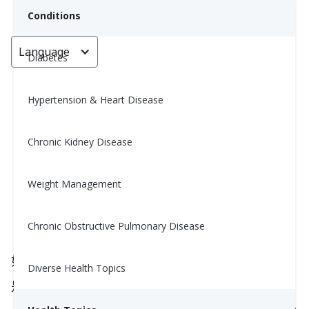
Conditions
Language
< Go back
Diabetes
Hypertension & Heart Disease
如何把水果融入你的健康目标（又
不引起血糖飙升）(How to Fit
Chronic Kidney Disease
Fruit into Your Health Goals
(Without the Spikes))
Weight Management
Yiwen Lu, MS, RD
Chronic Obstructive Pulmonary Disease
November 24, 2025
如果你在关注血糖、血压或体重，你还能吃水果吗？
Diverse Health Topics
是的——而且你
应该
吃！