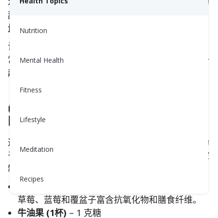
水果为你的身体提供维生素、矿物质、纤维和天然的
Health Topics
甜味。关键在于
选择合适的水果种类
并
控制食用份
量
。
Nutrition
让我们根据水果对血糖的影响来分类，从适合作为日
常选择、影响较温和的水果，到应少量食用的水果一
Mental Health
起来看看吧。
Fitness
🥝 对血糖温和的水果（适合天天
吃）
Lifestyle
这些水果富含营养和膳食纤维，消化速度较慢，有助
Meditation
于保持血糖稳定，同时支持心脏健康并有助于体重控
制。
Recipes
莓果 (1杯)
– 7 到 10 克糖
草莓、蓝莓和覆盆子富含抗氧化物和膳食纤维。
牛油果 (1杯)
– 1 克糖