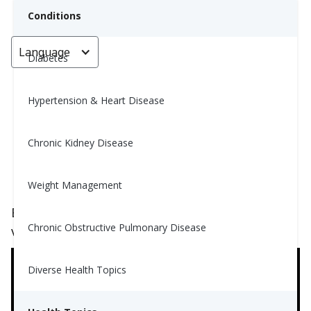
Conditions
Language
< Go back
Diabetes
Hypertension & Heart Disease
Khởi động lại thói quen tập thể
dục của bạn!
Chronic Kidney Disease
Nina Ghamrawi, MS, RD, CDE
Weight Management
June 9, 2023
5
Bạn không muốn đọc toàn bộ bài viết? Hãy xem
Chronic Obstructive Pulmonary Disease
video thay vào đó!
Diverse Health Topics