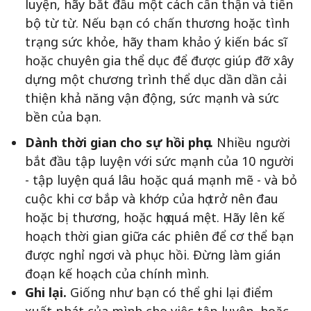
luyện, hãy bắt đầu một cách cẩn thận và tiến
bộ từ từ. Nếu bạn có chấn thương hoặc tình
trạng sức khỏe, hãy tham khảo ý kiến bác sĩ
hoặc chuyên gia thể dục để được giúp đỡ xây
dựng một chương trình thể dục dần dần cải
thiện khả năng vận động, sức mạnh và sức
bền của bạn.
Dành thời gian cho sự hồi phục.
Nhiều người
bắt đầu tập luyện với sức mạnh của 10 người
- tập luyện quá lâu hoặc quá mạnh mẽ - và bỏ
cuộc khi cơ bắp và khớp của họ trở nên đau
hoặc bị thương, hoặc họ quá mệt. Hãy lên kế
hoạch thời gian giữa các phiên để cơ thể bạn
được nghỉ ngơi và phục hồi. Đừng làm gián
đoạn kế hoạch của chính mình.
Ghi lại.
Giống như bạn có thể ghi lại điểm
xuất phát của mình cho việc tập luyện, hoặc