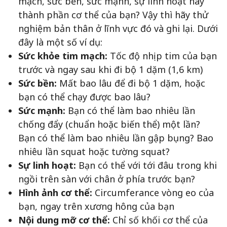
mạch, sức bền, sức mạnh, sự linh hoạt hay
thành phần cơ thể của bạn? Vậy thì hãy thử
nghiệm bản thân ở lĩnh vực đó và ghi lại. Dưới
đây là một số ví dụ:
Sức khỏe tim mạch:
Tốc độ nhịp tim của bạn
trước và ngay sau khi đi bộ 1 dặm (1,6 km)
Sức bền:
Mất bao lâu để đi bộ 1 dặm, hoặc
bạn có thể chạy được bao lâu?
Sức mạnh:
Bạn có thể làm bao nhiêu lần
chống đẩy (chuẩn hoặc biến thể) một lần?
Bạn có thể làm bao nhiêu lần gập bụng? Bao
nhiêu lần squat hoặc tường squat?
Sự linh hoạt:
Bạn có thể với tới đâu trong khi
ngồi trên sàn với chân ở phía trước bạn?
Hình ảnh cơ thể:
Circumferance vòng eo của
bạn, ngay trên xương hông của bạn
Nội dung mỡ cơ thể:
Chỉ số khối cơ thể của