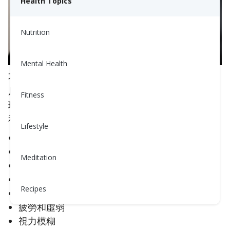
Health Topics
Nutrition
Mental Health
不同的因素，包括遺傳和一些病毒，可能促成1型糖
尿病。雖然1型糖尿病通常在兒童或青少年時期出
Fitness
現，但它也可以在成年人中發展。1型糖尿病的徵兆
和症狀通常出現得很快，並包括：
Lifestyle
口渴加劇
頻繁排尿
Meditation
極度饑餓
意外體重減輕
Recipes
易怒和其他情緒變化
疲勞和虛弱
視力模糊