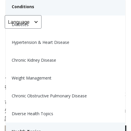
Conditions
Language
< Go back
Diabetes
Hypertension & Heart Disease
1型糖尿病：有哪些徵兆和症狀？
Chronic Kidney Disease
Carrie Mccorkindale, MPH, RD, CDE
August 8, 2023
1
Weight Management
1型糖尿病是一種慢性疾病，其中胰腺產生的胰島素
很少或根本不產生。胰島素是一種激素，必須讓糖
（葡萄糖）進入細胞以產生能量。自己診斷往往是不
Chronic Obstructive Pulmonary Disease
可能的，並且可能經常感覺像是步入一片黑暗的未
知。如果你有一些症狀，你需要諮詢你的醫生以幫助
Diverse Health Topics
診斷和治療糖尿病。