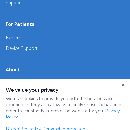
Support
For Patients
Explore
Device Support
About
×
About Us
We value your privacy
iHealth
We use cookies to provide you with the best possible
experience. They also allow us to analyze user behavior in
order to constantly improve the website for you.
Privacy
Privacy
Terms
Trust
Do not sell or share my
Policy
.
Policy
of Use
Center
personal information
Do Not Share My Personal Information