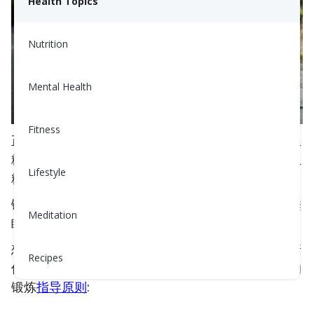
Health Topics
Nutrition
Mental Health
Fitness
正如每个糖尿病患者都是不同的，锻炼对每个人的血
糖影响也不同。如果锻炼的强度和持续时间很长，血
Lifestyle
糖通常会飙升，但一小时或两个小时后会恢复正常。
锻炼是有利于健康的好方法，它可以帮助你更好地睡
Meditation
眠，并且通常可以在之后24小时内提供血糖控制。
想知道如何将锻炼和健康饮食结合起来，让你的血糖
Recipes
保持在理想水平吗？这里有一些基于您的血糖水平的
锻炼
指导原则
: