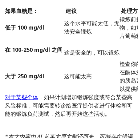
如果血糖是：
建议
处理方
锻炼前摄
这个水平可能太低，无
低于 100 mg/dl
物，如
法安全锻炼
片葡萄
在 100-250 mg/dl 之间
这是安全的，可以锻炼
检查你
在酮体
大于 250 mg/dl
这可能太高
的胰岛
以提供
对于某些个体
，如果计划增加锻炼强度或符合某些高
风险标准，可能需要转诊给医疗提供者进行体检和可
能的锻炼负荷测试，然后再开始这些活动。
*本文内容由 AI 从英文原文翻译而来，可能存在错误