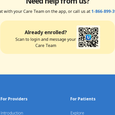
Need help from us?
t with your Care Team on the app, or call us at
1-866-899-3
Already enrolled?
Scan to login and message your
Care Team
For Providers
For Patients
Introduction
Explore