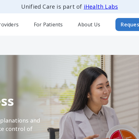
Unified Care is part of
iHealth Labs
roviders
For Patients
About Us
Reques
ss
xplanations and
e control of