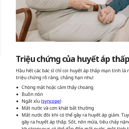
Triệu chứng của huyết áp thấ
Hầu hết các bác sĩ chỉ coi huyết áp thấp mạn tính là
triệu chứng rõ ràng, chẳng hạn như:
Chóng mặt hoặc cảm thấy choáng
Buồn nôn
Ngất xỉu (
syncope
)
Mất nước và cơn khát bất thường
Mất nước đôi khi có thể gây ra huyết áp giảm. Tu
gây ra huyết áp thấp. Sốt, nôn mửa, tiêu chảy nặn
kh strenuous có thể dẫn đến mất nước, một tình 