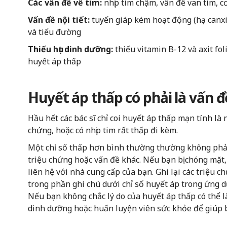
Các vấn đề về tim:
nhịp tim chậm, vấn đề van tim, c
Vấn đề nội tiết:
tuyến giáp kém hoạt động (hạ canxi
và tiểu đường
Thiếu hụt dinh dưỡng:
thiếu vitamin B-12 và axit fo
huyết áp thấp
Huyết áp thấp có phải là vấn 
Hầu hết các bác sĩ chỉ coi huyết áp thấp mạn tính l
chứng, hoặc có nhịp tim rất thấp đi kèm.
Một chỉ số thấp hơn bình thường thường không phải l
triệu chứng hoặc vấn đề khác. Nếu bạn bị chóng mặt
liên hệ với nhà cung cấp của bạn. Ghi lại các triệu 
trong phần ghi chú dưới chỉ số huyết áp trong ứng
Nếu bạn không chắc lý do của huyết áp thấp có thể là
dinh dưỡng hoặc huấn luyện viên sức khỏe để giúp b