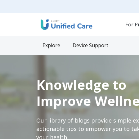
For P
Explore
Device Support
Knowledge to
Improve Wellne
Our library of blogs provide simple e
actionable tips to empower you to tak
your health.