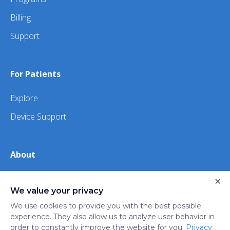
Billing
Support
For Patients
Explore
Device Support
About
About Us
×
We value your privacy
iHealth
We use cookies to provide you with the best possible
experience. They also allow us to analyze user behavior in
order to constantly improve the website for you.
Privacy