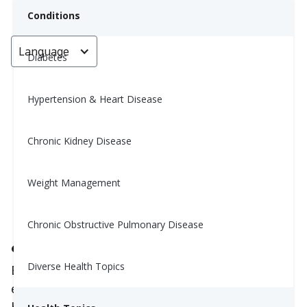
Conditions
Language
< Go back
Diabetes
Hypertension & Heart Disease
Náuseas: Causas y Remedios
(Nausea: Causes & Remedies)
Chronic Kidney Disease
Yiwen Lu, MS, RD
Weight Management
January 23, 2026
Chronic Obstructive Pulmonary Disease
¿Qué Causa las Náuseas?
Diverse Health Topics
Esa sensación de malestar y mareo en el
estómago, es algo que la mayoría de nosotros