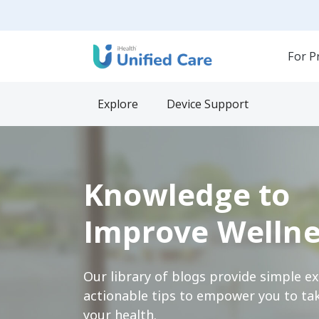
For P
Explore
Device Support
Knowledge to
Improve Wellne
Our library of blogs provide simple e
actionable tips to empower you to tak
your health.