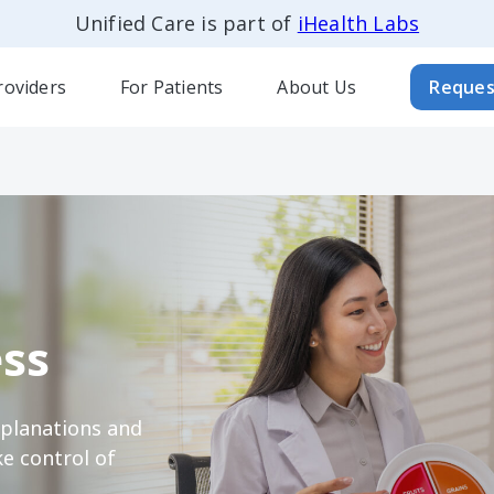
Unified Care is part of
iHealth Labs
roviders
For Patients
About Us
Reques
ss
xplanations and
e control of