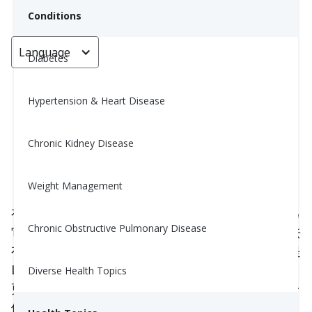
Conditions
Language
< Go back
Diabetes
Hypertension & Heart Disease
成人隱性自體免疫糖尿病
（LADA）是什麼？
Chronic Kidney Disease
Carrie Mccorkindale, MPH, RD, CDE
Weight Management
April 17, 2024
3
有些人將這種類型的糖尿病稱為“1.5型糖尿病”，因為
Chronic Obstructive Pulmonary Disease
它既不是1型也不是2型，但與這兩種疾病相似。過去
有很多人被誤診為1型或2型糖尿病，而實際上他們是
LADA。有研究表明這可能是遺傳傳承的，同時還有
Diverse Health Topics
更多的研究表明一些其他疾病使得現在更容易預測一
個人是否會得LADA。