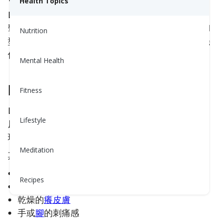
Health Topics
LADA的發生是因為身體產生
抗體
，導致
免疫系統
攻
擊製造胰島素的
胰腺
細胞，就像1型糖尿病一樣。與1
Nutrition
型糖尿病不同，症狀會緩慢加劇，並且在診斷後的幾
個月或幾年內可能不需要治療。
Mental Health
LADA的症狀是什麼？
Fitness
LADA的症狀與1型或2型糖尿病相似。口渴、頻繁尿
Lifestyle
尿、視力模糊或體重減輕，即使食慾增加也可能出
現。
Meditation
其他可能出現的症狀包括：
頻繁感染
Recipes
虛弱和
疲勞
乾燥的
癢皮膚
手或
腳
的刺痛感