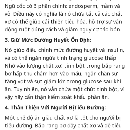
Ngũ cốc có 3 phần chính: endosperm, mầm và
vỏ. Điều này có nghĩa là nó chứa tất cả các chất
xơ có thể giúp cải thiện tiêu hóa, hỗ trợ sự vận
động ruột đúng cách và giảm nguy cơ táo bón.
3. Giữ Mức Đường Huyết Ổn Định:
Nó giúp điều chỉnh mức đường huyết và insulin,
và có thể ngăn ngừa tình trạng glucose thấp.
Nhờ vào lượng chất xơ, tinh bột trong bắp rang
bơ hấp thụ chậm hơn vào máu, ngăn chặn sự
tăng vọt và sụt giảm lớn trong glucose sau khi
ăn. Tuy nhiên, nó vẫn chứa một chút tinh bột, vì
vậy hãy cẩn thận kiểm soát khẩu phần ăn.
4. Thân Thiện Với Người Bị Tiểu Đường:
Một chế độ ăn giàu chất xơ là tốt cho người bị
tiểu đường. Bắp rang bơ đầy chất xơ và dễ tiêu