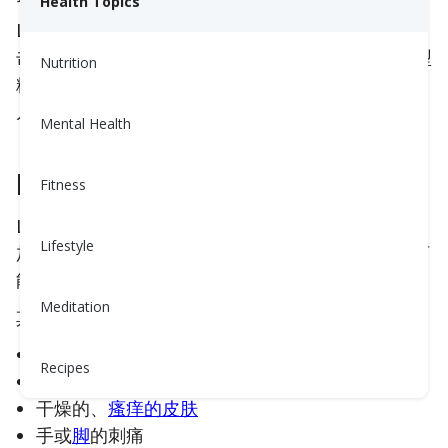
Health Topics
LADA的发生是因为身体产生了
抗体
，使
免疫系统
攻
击制造胰岛素的
胰腺
细胞，像1型糖尿病一样。与1型
Nutrition
糖尿病不同，LADA的症状缓慢加重，可能在诊断后
几个月或几年内不需要治疗。
Mental Health
LADA的症状是什么？
Fitness
LADA的症状与1型或2型糖尿病相似。尽管食欲增
Lifestyle
加，但口渴、频繁排尿、视觉模糊或体重减轻仍然可
能发生。
Meditation
其他可能出现的症状包括：
频繁感染
Recipes
虚弱和
疲劳
干燥的、
瘙痒的皮肤
手或
脚
的刺痛