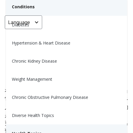
Conditions
Language
< Go back
Diabetes
Hypertension & Heart Disease
成人隐匿性自身免疫性糖尿病
（LADA）是什么？
Chronic Kidney Disease
Carrie Mccorkindale, MPH, RD, CDE
Weight Management
April 17, 2024
3
有些人将这种类型的糖尿病称为“1.5型糖尿病”，因为
Chronic Obstructive Pulmonary Disease
它既不是1型也不是2型，但与这两种疾病相似。许多
人过去被误诊为1型或2型糖尿病，而实际上他们患的
是LADA。有研究表明，这可能是遗传造成的，还有
Diverse Health Topics
更多的研究表明，某些其他疾病使得现在可以更容易
预测一个人是否会患上LADA。