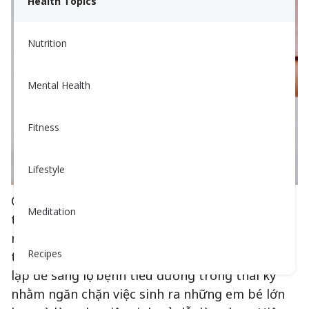
Health Topics
Nutrition
Mental Health
Fitness
Lifestyle
Các bác sĩ bắt đầu thấy nhiều em bé sinh ra rất
Meditation
to, và sau nhiều nghiên cứu, điều đó trở nên rõ
ràng rằng lượng đường cao đang khiến em bé
Recipes
tăng cân quá nhiều. Các tiêu chí đã được thiết
lập để sàng lọc bệnh tiểu đường trong thai kỳ
nhằm ngăn chặn việc sinh ra những em bé lớn