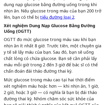
dung nạp glucose bằng đường uống trong khi
nhịn ăn. Nếu glucose trong máu của bạn 200 trở
lên, bạn có thể bị
tiểu đường loại 2
.
Xét nghiệm Dung Nạp Glucose Bằng Đường
Uống (OGTT)
OGTT đo mức glucose trong máu sau khi bạn
nhịn ăn ít nhất 8 giờ. Trước tiên, một chuyên gia
y tế sẽ lấy máu của bạn. Sau đó, bạn sẽ uống
chất lỏng có chứa glucose. Bạn sẽ cần phải lấy
máu mỗi giờ trong 2 đến 3 giờ để bác sĩ có thể
chẩn đoán đái tháo đường thai kỳ.
Mức glucose trong máu cao tại hai thời điểm
xét nghiệm máu hoặc hơn — khi nhịn ăn, 1 giờ,
2 giờ, hoặc 3 giờ — có nghĩa là bạn bị đái tháo
đường thai kỳ. Nhóm chăm sóc sức khỏe của
bạn sẽ giải thích ý nghĩa của kết quả OGTT của