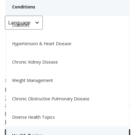
Conditions
Language
< Go back
Diabetes
Hypertension & Heart Disease
1型糖尿病：其運作原理
Chronic Kidney Disease
Carrie Mccorkindale, MPH, RD, CDE
April 27, 2020
3
Weight Management
平衡藥物，堅持每日運動例行和營養計劃是管理1型
糖尿病的關鍵。但管理1型糖尿病可能會很棘手，尤
其是當你不知道你的身體是如何運作和反應的時候。
Chronic Obstructive Pulmonary Disease
在這裡，我們將簡要討論一些複雜的病理生理學：身
體的正常功能與1型糖尿病的功能之間的差異，以幫
Diverse Health Topics
助你理解這種疾病背後的機制。