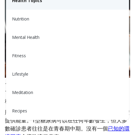
Health Topics
Nutrition
Mental Health
Fitness
Lifestyle
1型糖尿病的發生是由於免疫、遺傳和環境因素摧毀
了胰腺中稱為β細胞的某些細胞。這些β細胞製造一
Meditation
種重要的激素，稱為胰島素。
Recipes
胰島素負責將血液中的葡萄糖運送到細胞，以為身體
提供能量。1型糖尿病可以在任何年齡發生，但大多
數確診患者往往是在青春期中期。沒有一個
已知的環