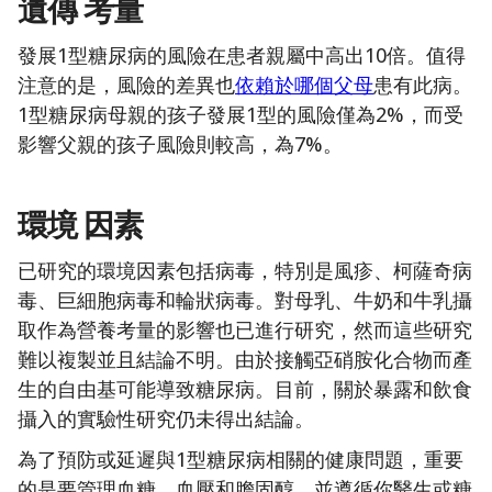
遺傳
考量
發展1型糖尿病的風險在患者親屬中高出10倍。值得
注意的是，風險的差異也
依賴於哪個父母
患有此病。
1型糖尿病母親的孩子發展1型的風險僅為2%，而受
影響父親的孩子風險則較高，為7%。
環境
因素
已研究的環境因素包括病毒，特別是風疹、柯薩奇病
毒、巨細胞病毒和輪狀病毒。對母乳、牛奶和牛乳攝
取作為營養考量的影響也已進行研究，然而這些研究
難以複製並且結論不明。由於接觸亞硝胺化合物而產
生的自由基可能導致糖尿病。目前，關於暴露和飲食
攝入的實驗性研究仍未得出結論。
為了預防或延遲與1型糖尿病相關的健康問題，重要
的是要管理血糖、血壓和膽固醇，並遵循你醫生或糖