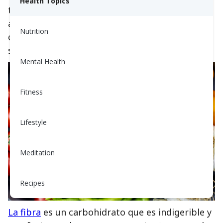
Health Topics
tanto, son principalmente almidones y
azúcares, que son los dos tipos de
Nutrition
carbohidratos que más afectan su glucosa en
sangre.
Mental Health
Fitness
Lifestyle
Meditation
Recipes
La fibra
es un carbohidrato que es indigerible y