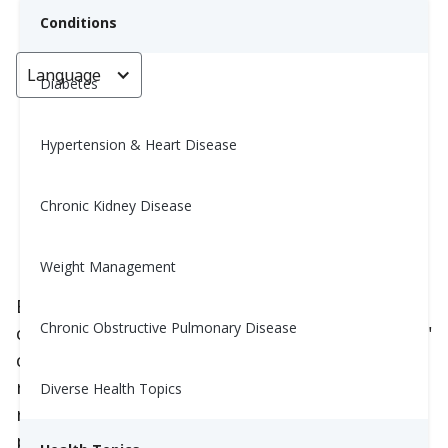
Conditions
Language
< Go back
Diabetes
Hypertension & Heart Disease
Đọc nhãn sản phẩm:
"Carbohydrate ròng" là gì?
Chronic Kidney Disease
Nina Ghamrawi, MS, RD, CDE
Weight Management
February 18, 2024
3
Bạn có thể được nhân viên chăm sóc sức khỏe
Chronic Obstructive Pulmonary Disease
của bạn yêu cầu tính toán "Carbohydrates ròng"
cho việc đếm carbohydrate. "Carbohydrates
ròng" được tính bằng cách trừ chất xơ và/hoặc
Diverse Health Topics
rượu đường từ tổng carbohydrate trong thực
phẩm. Do đó, nó chủ yếu là tinh bột và đường,