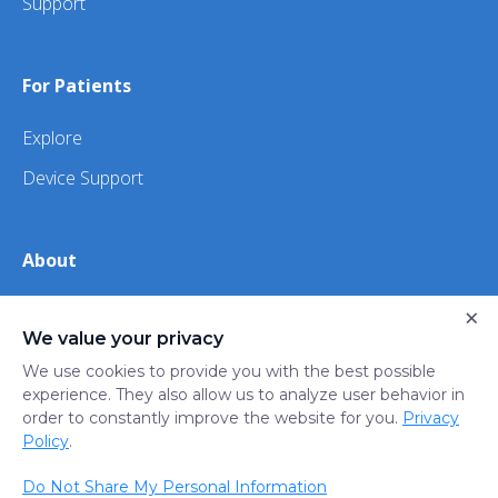
Support
For Patients
Explore
Device Support
About
About Us
×
We value your privacy
iHealth
We use cookies to provide you with the best possible
experience. They also allow us to analyze user behavior in
order to constantly improve the website for you.
Privacy
Privacy
Terms
Trust
Do not sell or share my
Policy
.
Policy
of Use
Center
personal information
Do Not Share My Personal Information