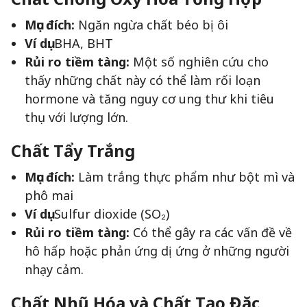
Mục đích:
Ngăn ngừa chất béo bị ôi
Ví dụ:
BHA, BHT
Rủi ro tiềm tàng:
Một số nghiên cứu cho
thấy những chất này có thể làm rối loạn
hormone và tăng nguy cơ ung thư khi tiêu
thụ với lượng lớn.
Chất Tẩy Trắng
Mục đích:
Làm trắng thực phẩm như bột mì và
phô mai
Ví dụ:
Sulfur dioxide (SO₂)
Rủi ro tiềm tàng:
Có thể gây ra các vấn đề về
hô hấp hoặc phản ứng dị ứng ở những người
nhạy cảm.
Chất Nhũ Hóa và Chất Tạo Đặc