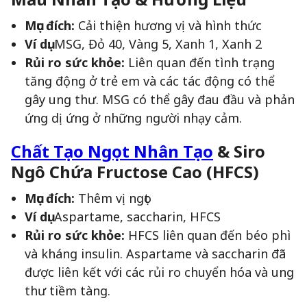
Mục đích:
Cải thiện hương vị và hình thức
Ví dụ:
MSG, Đỏ 40, Vàng 5, Xanh 1, Xanh 2
Rủi ro sức khỏe:
Liên quan đến tình trạng
tăng động ở trẻ em và các tác động có thể
gây ung thư. MSG có thể gây đau đầu và phản
ứng dị ứng ở những người nhạy cảm.
Chất Tạo Ngọt Nhân Tạo
& Siro
Ngô Chứa Fructose Cao (HFCS)
Mục đích:
Thêm vị ngọt
Ví dụ:
Aspartame, saccharin, HFCS
Rủi ro sức khỏe:
HFCS liên quan đến béo phì
và kháng insulin. Aspartame và saccharin đã
được liên kết với các rủi ro chuyển hóa và ung
thư tiềm tàng.