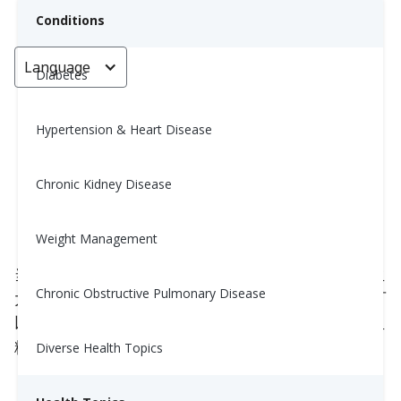
Conditions
Language
< Go back
Diabetes
Hypertension & Heart Disease
三个简单小贴士，助您在流感季保
持健康
Chronic Kidney Disease
Yiwen Lu, MS, RD
Weight Management
November 12, 2025
当感冒和流感季节来临时，采取一些小步骤可以产生
Chronic Obstructive Pulmonary Disease
大的差异。积极主动是关键——这三个简单的习惯可
以帮助你保持健康，避免并发症，保持整个冬季的血
糖和血压正常。
Diverse Health Topics