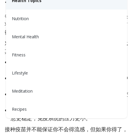
Health Topics
1. 接种流感疫苗
每年接种流感疫苗可以帮助你的身体在季节中保持强
Nutrition
壮。把它想象成你免疫系统的
练习赛
。它训练你的防
御机制识别流感病毒，并在你生病之前阻止它。
Mental Health
对于
糖尿病、高血压或心脏病
患者来说，接种疫苗尤
其重要，因为：
Fitness
流感感染会提升压力激素
，如皮质醇和肾上腺素，
可能会导致血糖和血压飙升。
Lifestyle
发热和炎症会加重心脏负担
，增加心脏病发作或中
风等并发症的风险。
Meditation
流感相关的脱水
可能影响药物吸收，使控制血糖变
得更加困难。
Recipes
预防疾病有助于稳定
——病假天数更少，日常作
息更稳定，免疫系统的压力更小。
接种疫苗并不能保证你不会得流感，但如果你得了，